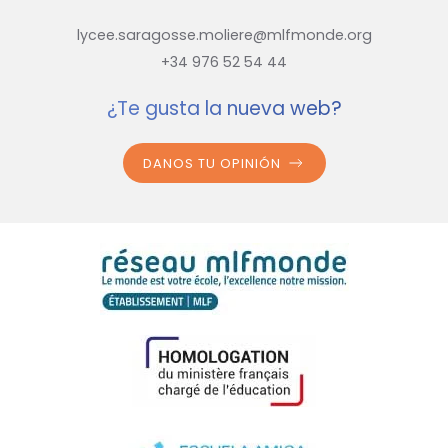
lycee.saragosse.moliere@mlfmonde.org
+34 976 52 54 44
¿Te gusta la nueva web?
DANOS TU OPINIÓN