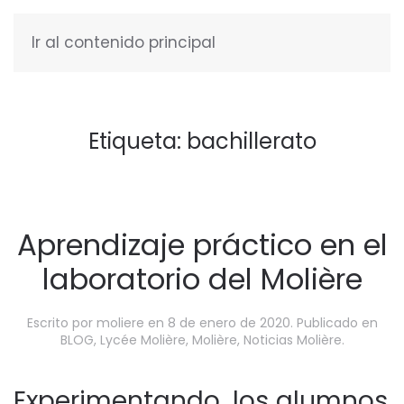
Ir al contenido principal
ESPAÑOL
Etiqueta:
bachillerato
Aprendizaje práctico en el
laboratorio del Molière
Escrito por
moliere
en
8 de enero de 2020
. Publicado en
BLOG
,
Lycée Molière
,
Molière
,
Noticias Molière
.
Experimentando, los alumnos