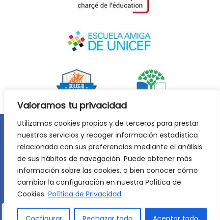
Valoramos tu privacidad
Utilizamos cookies propias y de terceros para prestar
nuestros servicios y recoger información estadística
Aviso legal
Política de privacidad
relacionada con sus preferencias mediante el análisis
Política de cookies
de sus hábitos de navegación. Puede obtener más
©
2026
Lycée Français Molière de Zaragoza. Todos los
información sobre las cookies, o bien conocer cómo
derechos reservados. Desarrollo web:
Jiménez Carbó Digital
.
cambiar la configuración en nuestra Política de
Cookies.
Política de Privacidad
Configurar
Rechazar todo
Aceptar todo