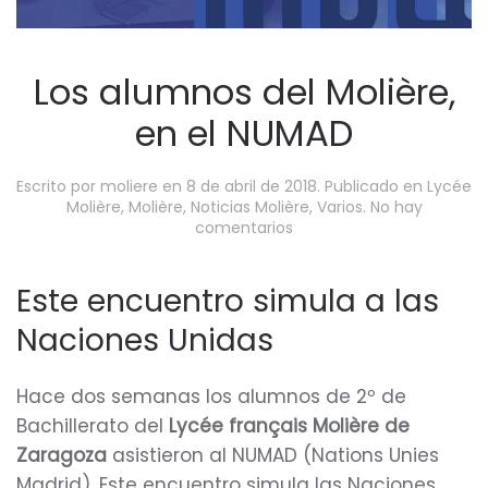
Los alumnos del Molière,
en el NUMAD
Escrito por
moliere
en
8 de abril de 2018
. Publicado en
Lycée
Molière
,
Molière
,
Noticias Molière
,
Varios
.
No hay
en
comentarios
Los
alumnos
del
Este encuentro simula a las
Molière,
Naciones Unidas
en
el
NUMAD
Hace dos semanas los alumnos de 2º de
Bachillerato del
Lycée français Molière de
Zaragoza
asistieron al NUMAD (Nations Unies
Madrid). Este encuentro simula las Naciones