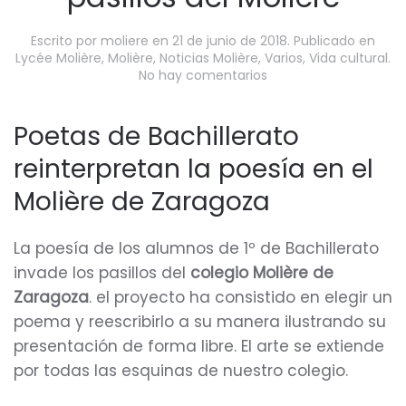
Escrito por
moliere
en
21 de junio de 2018
. Publicado en
Lycée Molière
,
Molière
,
Noticias Molière
,
Varios
,
Vida cultural
.
en
No hay comentarios
La
poesía
invade
Poetas de Bachillerato
los
reinterpretan la poesía en el
pasillos
del
Molière de Zaragoza
Molière
La poesía de los alumnos de 1º de Bachillerato
invade los pasillos del
colegio Molière de
Zaragoza
. el proyecto ha consistido en elegir un
poema y reescribirlo a su manera ilustrando su
presentación de forma libre. El arte se extiende
por todas las esquinas de nuestro colegio.