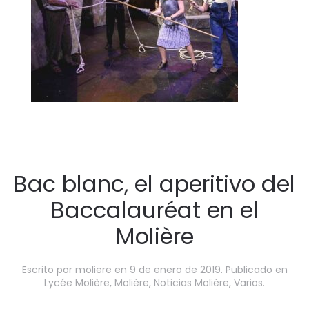
Bac blanc, el aperitivo del
Baccalauréat en el
Molière
Escrito por
moliere
en
9 de enero de 2019
. Publicado en
Lycée Molière
,
Molière
,
Noticias Molière
,
Varios
.