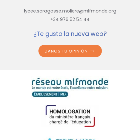
lycee.saragosse.moliere@mlfmonde.org
+34 976 52 54 44
¿Te gusta la nueva web?
DANOS TU OPINIÓN