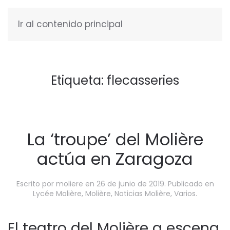
Ir al contenido principal
ESPAÑOL
Etiqueta:
flecasseries
La ‘troupe’ del Molière
actúa en Zaragoza
Escrito por
moliere
en
26 de junio de 2019
. Publicado en
Lycée Molière
,
Molière
,
Noticias Molière
,
Varios
.
El teatro del Molière a escena