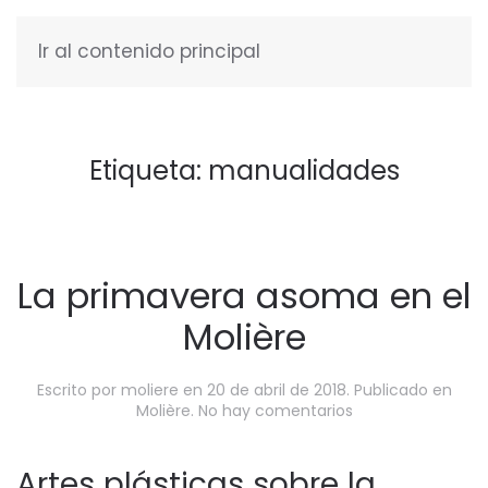
Ir al contenido principal
ESPAÑOL
Etiqueta:
manualidades
La primavera asoma en el
Molière
Escrito por
moliere
en
20 de abril de 2018
. Publicado en
en
Molière
.
No hay comentarios
La
primavera
asoma
Artes plásticas sobre la