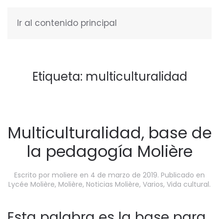
Ir al contenido principal
ESPAÑOL
Etiqueta:
multiculturalidad
Multiculturalidad, base de
la pedagogía Molière
Escrito por
moliere
en
4 de marzo de 2019
. Publicado en
Lycée Molière
,
Molière
,
Noticias Molière
,
Varios
,
Vida cultural
.
Esta palabra es la base para