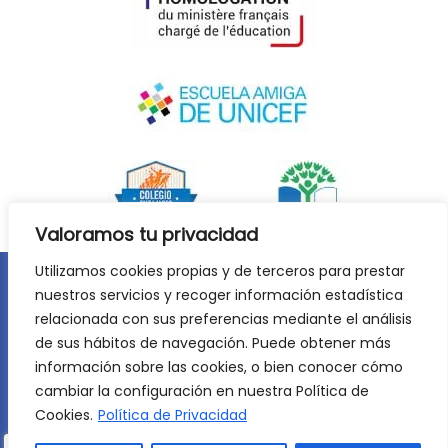
Valoramos tu privacidad
Utilizamos cookies propias y de terceros para prestar
nuestros servicios y recoger información estadística
Aviso legal
Política de privacidad
relacionada con sus preferencias mediante el análisis
Política de cookies
de sus hábitos de navegación. Puede obtener más
©
2026
Lycée Français Molière de Zaragoza. Todos los
información sobre las cookies, o bien conocer cómo
derechos reservados. Desarrollo web:
Jiménez Carbó Digital
.
cambiar la configuración en nuestra Política de
Cookies.
Política de Privacidad