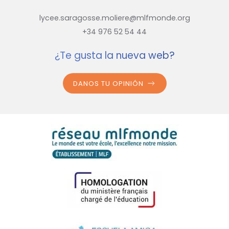
lycee.saragosse.moliere@mlfmonde.org
+34 976 52 54 44
¿Te gusta la nueva web?
DANOS TU OPINIÓN