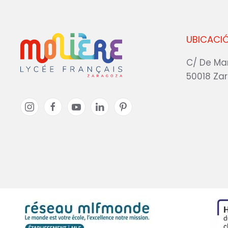
UBICACI
C/ De Ma
50018 Za