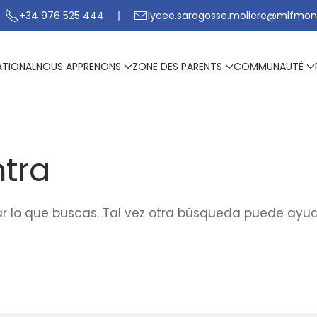
+34 976 525 444
lycee.saragosse.moliere@mlfmon
ATIONAL
NOUS APPRENONS
ZONE DES PARENTS
COMMUNAUTÉ
tra
 lo que buscas. Tal vez otra búsqueda puede ayud