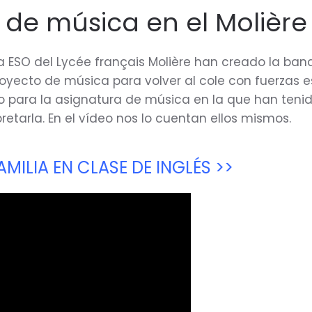
 de música en el Molière
a ESO del Lycée français Molière han creado la band
royecto de música para volver al cole con fuerzas e
do para la asignatura de música en la que han teni
erpretarla. En el vídeo nos lo cuentan ellos mismos.
FAMILIA EN CLASE DE INGLÉS >>