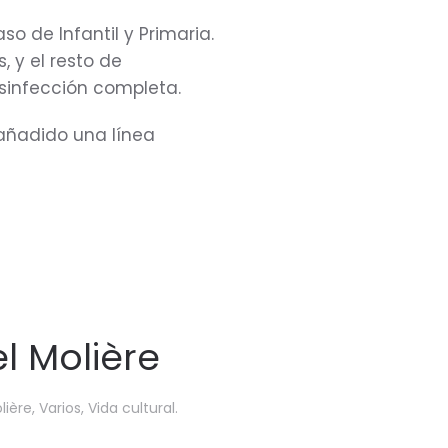
so de Infantil y Primaria.
, y el resto de
sinfección completa.
 añadido una línea
l Molière
lière
,
Varios
,
Vida cultural
.