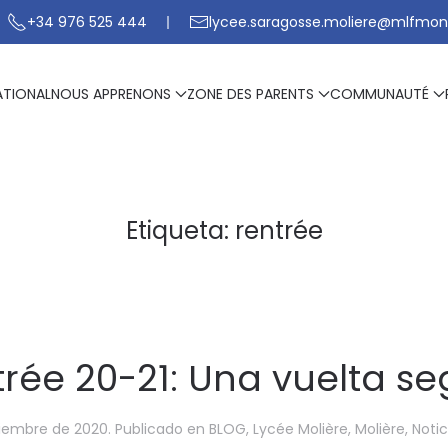
+34 976 525 444
lycee.saragosse.moliere@mlfmon
ATIONAL
NOUS APPRENONS
ZONE DES PARENTS
COMMUNAUTÉ
Etiqueta:
rentrée
rée 20-21: Una vuelta s
tiembre de 2020
. Publicado en
BLOG
,
Lycée Molière
,
Molière
,
Notic