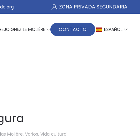
ZONA PRIVADA SECUNDARIA
de.org
REJOIGNEZ LE MOLIÈRE
CONTACTO
ESPAÑOL
egura
ias Molière
,
Varios
,
Vida cultural
.