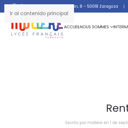
C/ De Manuel Marraco Ramón, 8 – 50018 Zaragoza
Ir al contenido principal
ACCUEIL
NOUS SOMMES
INTERN
Rent
Escrito por
moliere
en
1 de sep