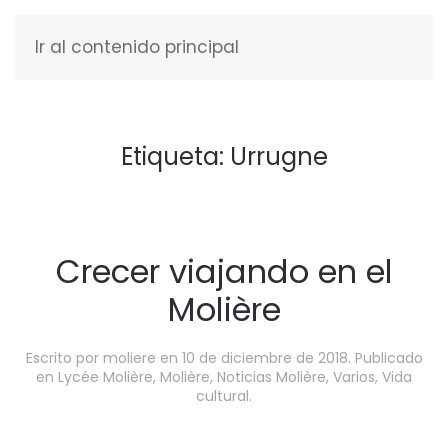
Ir al contenido principal
ESPAÑOL
Etiqueta:
Urrugne
Crecer viajando en el
Molière
Escrito por
moliere
en
10 de diciembre de 2018
. Publicado
en
Lycée Molière
,
Molière
,
Noticias Molière
,
Varios
,
Vida
cultural
.