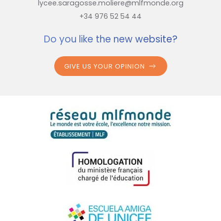
lycee.saragosse.moliere@mlfmonde.org
+34 976 52 54 44
Do you like the new website?
GIVE US YOUR OPINION