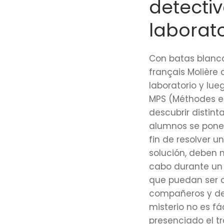
detectiv
laborato
Con batas blanca
français Molière 
laboratorio y lu
MPS (Méthodes et
descubrir distint
alumnos se ponen 
fin de resolver un
solución, deben m
cabo durante un 
que puedan ser a
compañeros y defe
misterio no es fá
presenciado el tr