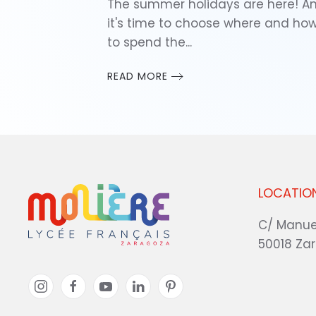
The summer holidays are here! A
it's time to choose where and ho
to spend the...
READ MORE
LOCATIO
C/ Manue
50018 Za