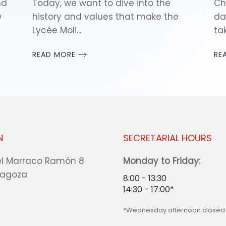
nd
Today, we want to dive into the
Ch
w
history and values that make the
da
Lycée Moli...
tak
READ MORE
RE
N
SECRETARIAL HOURS
l Marraco Ramón 8
Monday to Friday:
ragoza
8:00 - 13:30
14:30 - 17:00*
*Wednesday afternoon closed