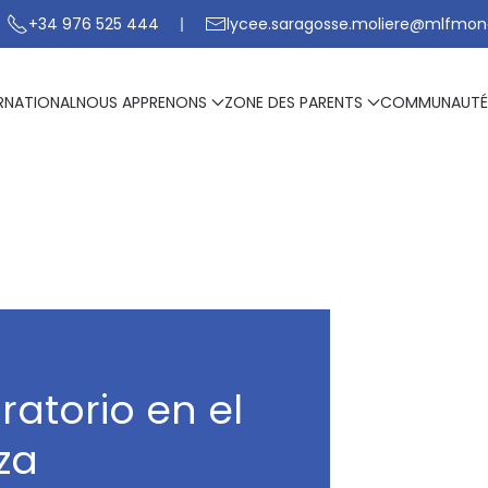
+34 976 525 444
lycee.saragosse.moliere@mlfmon
RNATIONAL
NOUS APPRENONS
ZONE DES PARENTS
COMMUNAUTÉ
ratorio en el
za