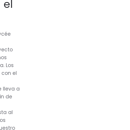
 el
Lycée
yecto
nos
a. Los
 con el
 lleva a
in de
sta al
mos
uestro