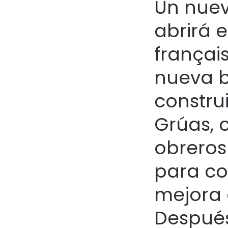
Un nuev
abrirá 
françai
nueva b
constru
Grúas, 
obreros
para co
mejora 
Después