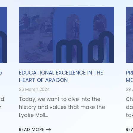
5
EDUCATIONAL EXCELLENCE IN THE
PR
HEART OF ARAGON
MO
26 March 2024
29 
nd
Today, we want to dive into the
Ch
w
history and values that make the
da
Lycée Moli...
tak
READ MORE
RE