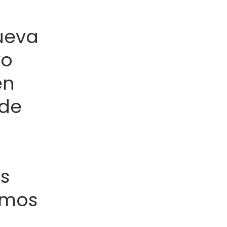
ueva
vo
en
 de
s
imos