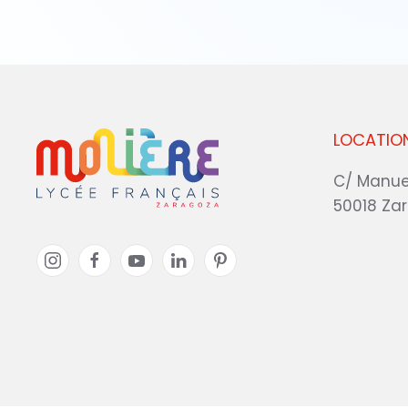
LOCATIO
C/ Manue
50018 Za