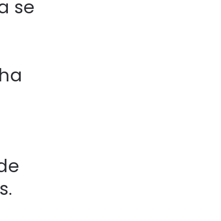
a se
 ha
 de
s.