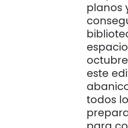
planos 
consegu
bibliot
espacio
octubre
este edi
abanico
todos l
prepara
para co