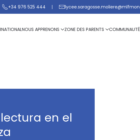
+34 976 525 444
lycee.saragosse.moliere@mlfmon
RNATIONAL
NOUS APPRENONS
ZONE DES PARENTS
COMMUNAUTÉ
lectura en el
za