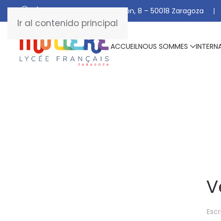
C/ De Manuel Marraco Ramón, 8 – 50018 Zaragoza
Ir al contenido principal
ACCUEIL
NOUS SOMMES
INTERN
V
Escr