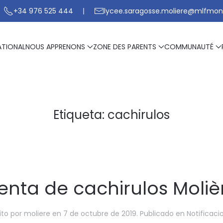
+34 976 525 444
lycee.saragosse.moliere@mlfmon
ATIONAL
NOUS APPRENONS
ZONE DES PARENTS
COMMUNAUTÉ
Etiqueta:
cachirulos
enta de cachirulos Moliè
ito por
moliere
en
7 de octubre de 2019
. Publicado en
Notificaci