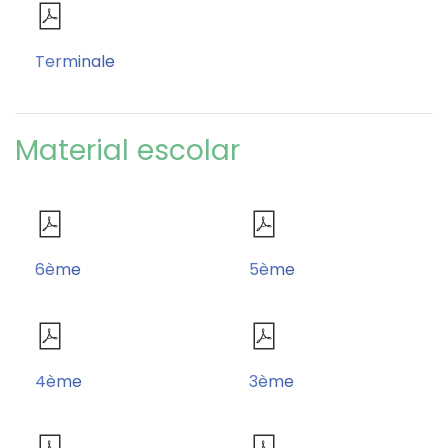
Terminale
Material escolar
6ème
5ème
4ème
3ème