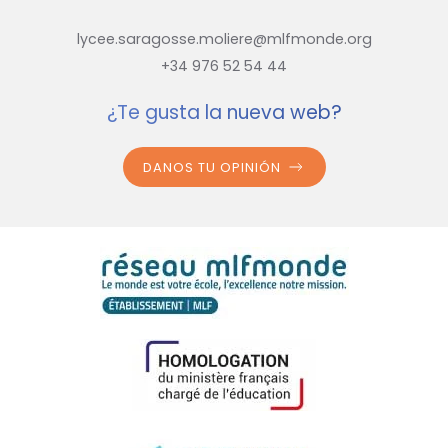
lycee.saragosse.moliere@mlfmonde.org
+34 976 52 54 44
¿Te gusta la nueva web?
DANOS TU OPINIÓN