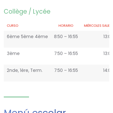
Collège / Lycée
CURSO
HORARIO
MIÉRCOLES SALIDA
6ème 5ème 4ème
8:50 – 16:55
13:0
3ème
7:50 – 16:55
13:0
2nde, 1ère, Term.
7:50 – 16:55
14:0
Menú escolar