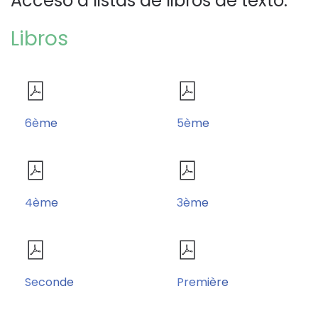
Acceso a listas de libros de texto:
Libros
6ème
5ème
4ème
3ème
Seconde
Première