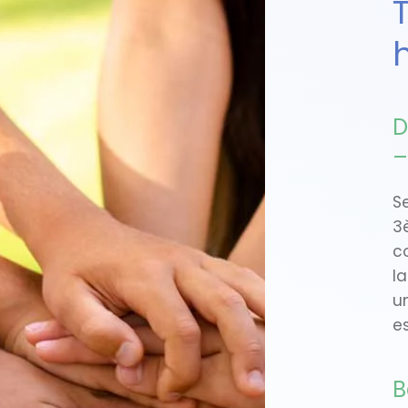
D
–
Se
3
c
l
u
es
B