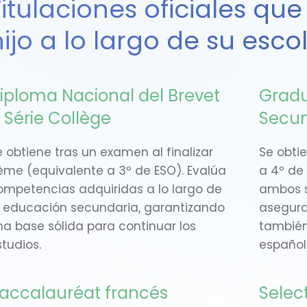
Titulaciones oficiales qu
hijo a lo largo de su esco
iploma Nacional del Brevet
Gradu
 Série Collège
Secun
 obtiene tras un examen al finalizar
Se obti
ème (equivalente a 3º de ESO). Evalúa
a 4º de
ompetencias adquiridas a lo largo de
ambos s
a educación secundaria, garantizando
asegura
na base sólida para continuar los
también 
tudios.
español
accalauréat francés
Selec