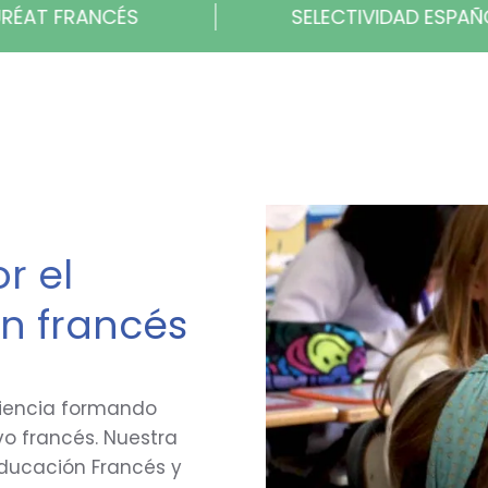
SELECTIVIDAD ESPAÑOLA
EXÁM
r el
ón francés
riencia formando
o francés. Nuestra
Educación Francés y