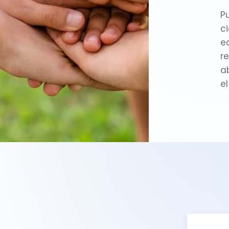
P
ci
eq
r
a
e