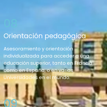
08
Orientación pedagógica
Asesoramiento y orientación
individualizada para acceder a una
educación superior, tanto en Francia
como en España, o en varias
Universidades en el mundo.
09