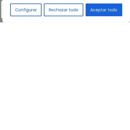
Configurar
Rechazar todo
Aceptar todo
Preparar a tu hijo para un futuro
sin fronteras, con una educación
de calidad y reconocida
internacionalmente empieza aquí.