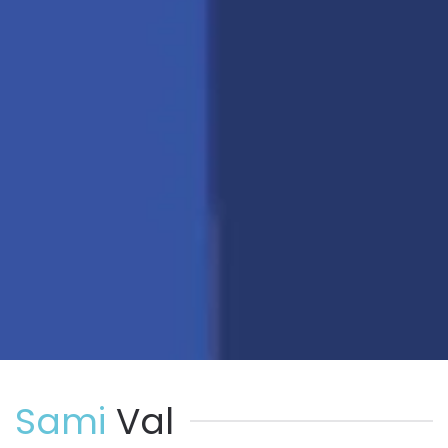
Sami
Val