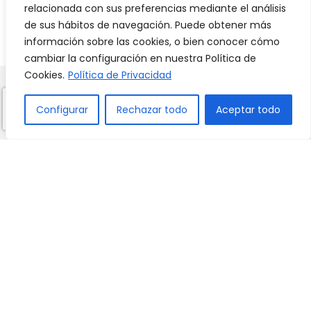
relacionada con sus preferencias mediante el análisis
de sus hábitos de navegación. Puede obtener más
Leer entrevista con Ines
información sobre las cookies, o bien conocer cómo
cambiar la configuración en nuestra Política de
Cookies.
Política de Privacidad
Carlos
Labarias
Configurar
Rechazar todo
Aceptar todo
Gagnière
Regresa al colegio después de muchos años.
Carlos Labarias es antiguo alumno del Molière,
y un miembro más de la nueva Red Alumni
Molière. En su época había tantos alumnos
como días tiene el año y hoy admira
asombrado cómo ha crecido aquel colegio de
su infancia en el que tanto aprendió y tanto le
ha servido en su carrera profesional.