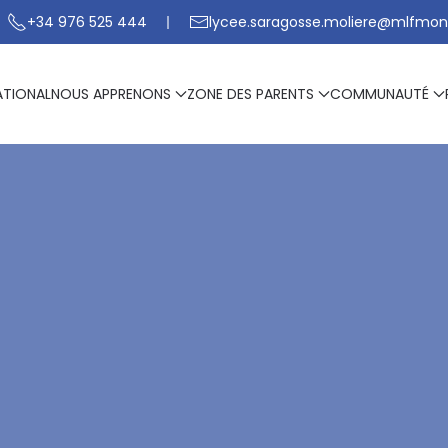
+34 976 525 444
lycee.saragosse.moliere@mlfmon
ATIONAL
NOUS APPRENONS
ZONE DES PARENTS
COMMUNAUTÉ