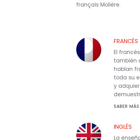
français Molière.
FRANCÉS
El francé
también d
hablan fr
toda su e
y adquiere
demuestr
SABER MÁS
INGLÉS
La enseña