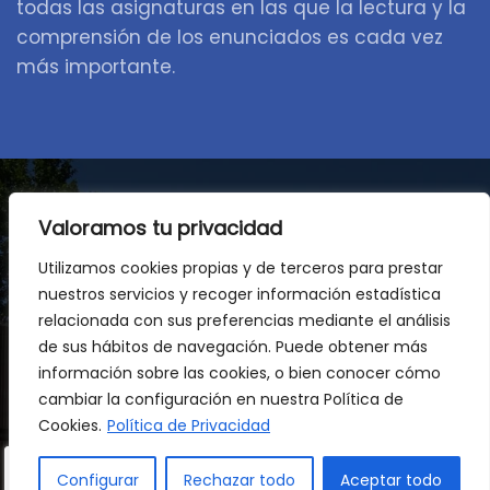
todas las asignaturas en las que la lectura y la
comprensión de los enunciados es cada vez
más importante.
Valoramos tu privacidad
Acompañamiento en una
Utilizamos cookies propias y de terceros para prestar
gran etapa de cambios
nuestros servicios y recoger información estadística
relacionada con sus preferencias mediante el análisis
de sus hábitos de navegación. Puede obtener más
Durante esta etapa clave para su desarrollo,
información sobre las cookies, o bien conocer cómo
acompañamos a cada estudiante para que
cambiar la configuración en nuestra Política de
afiance sus competencias, se exprese con
Cookies.
Política de Privacidad
claridad en varios idiomas y descubra todo su
potencial. Les guiamos para construir un
Configurar
Rechazar todo
Aceptar todo