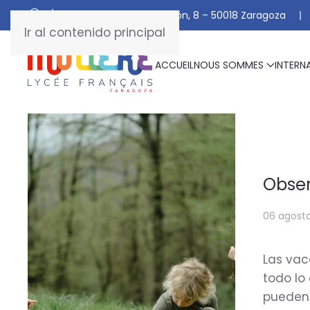
C/ De Manuel Marraco Ramón, 8 – 50018 Zaragoza
Ir al contenido principal
ACCUEIL
NOUS SOMMES
INTERN
Obser
06 agost
Las vac
todo lo
pueden 