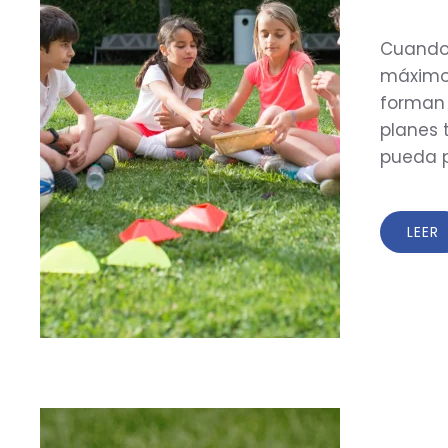
Cuando 
máximo 
forman 
planes 
pueda p
LEER