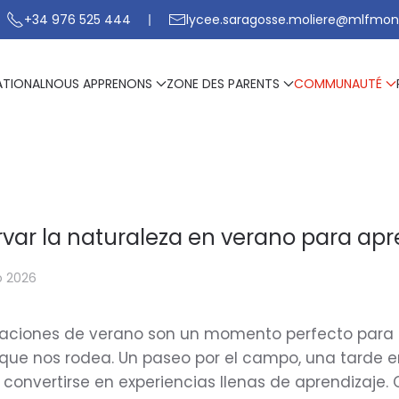
+34 976 525 444
lycee.saragosse.moliere@mlfmon
ATIONAL
NOUS APPRENONS
ZONE DES PARENTS
COMMUNAUTÉ
var la naturaleza en verano para ap
o 2026
aciones de verano son un momento perfecto para di
 que nos rodea. Un paseo por el campo, una tarde 
convertirse en experiencias llenas de aprendizaje.