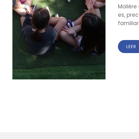
Molière
es, pre
familiar
LEER