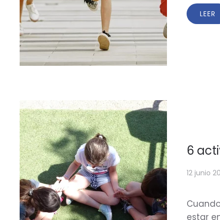
LEER
6 act
12 junio 2
Cuando 
estar e