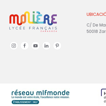
UBICACI
C/ De Ma
50018 Za