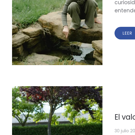
curiosi
entende
LEER
El va
30 julio 2