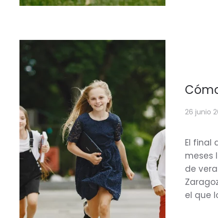
Cómo 
26 junio 
El fina
meses l
de vera
Zaragoz
el que 