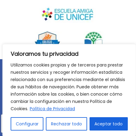
Valoramos tu privacidad
Utilizamos cookies propias y de terceros para prestar
nuestros servicios y recoger información estadística
Aviso legal
Política de privacidad
relacionada con sus preferencias mediante el análisis
Política de cookies
de sus hábitos de navegación. Puede obtener más
©
2026
Lycée Français Molière de Zaragoza. Todos los
información sobre las cookies, o bien conocer cómo
derechos reservados. Desarrollo web:
Jiménez Carbó Digital
.
cambiar la configuración en nuestra Política de
Cookies.
Política de Privacidad
Configurar
Rechazar todo
Aceptar todo