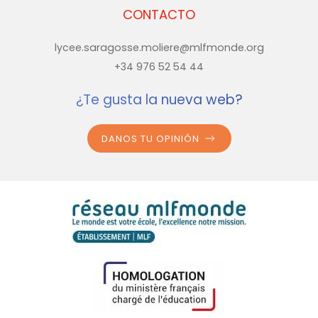
CONTACTO
lycee.saragosse.moliere@mlfmonde.org
+34 976 52 54 44
¿Te gusta la nueva web?
DANOS TU OPINIÓN