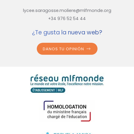
lycee.saragosse.moliere@mlfmonde.org
+34 976 52 54 44
¿Te gusta la nueva web?
DANOS TU OPINIÓN