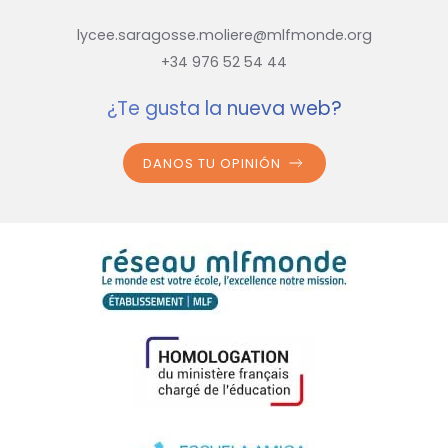
lycee.saragosse.moliere@mlfmonde.org
+34 976 52 54 44
¿Te gusta la nueva web?
DANOS TU OPINIÓN