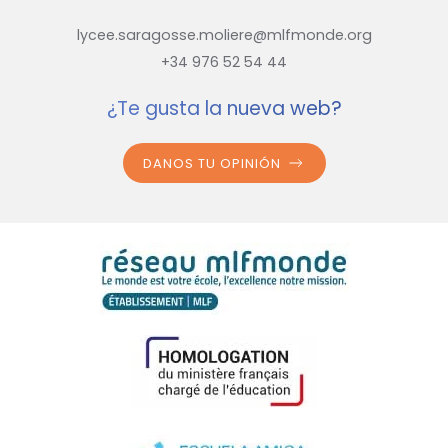
lycee.saragosse.moliere@mlfmonde.org
+34 976 52 54 44
¿Te gusta la nueva web?
DANOS TU OPINIÓN