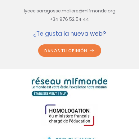
lycee.saragosse.moliere@mlfmonde.org
+34 976 52 54 44
¿Te gusta la nueva web?
DANOS TU OPINIÓN