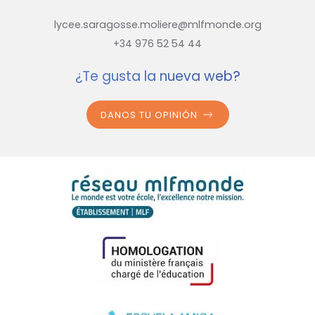
lycee.saragosse.moliere@mlfmonde.org
+34 976 52 54 44
¿Te gusta la nueva web?
DANOS TU OPINIÓN