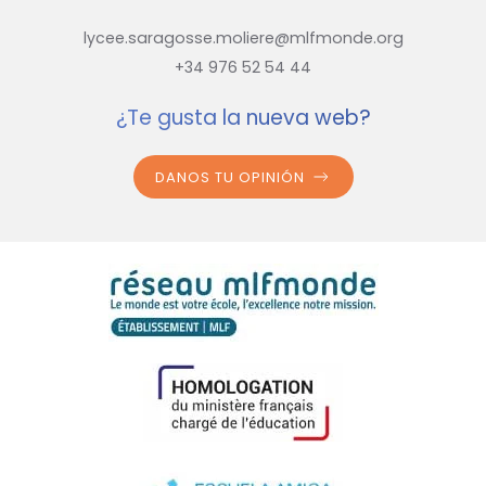
lycee.saragosse.moliere@mlfmonde.org
+34 976 52 54 44
¿Te gusta la nueva web?
DANOS TU OPINIÓN