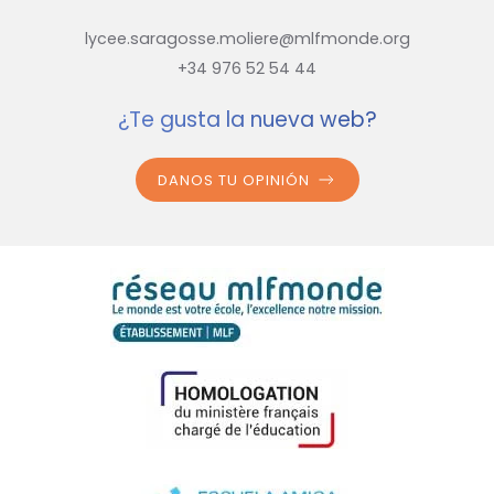
lycee.saragosse.moliere@mlfmonde.org
+34 976 52 54 44
¿Te gusta la nueva web?
DANOS TU OPINIÓN