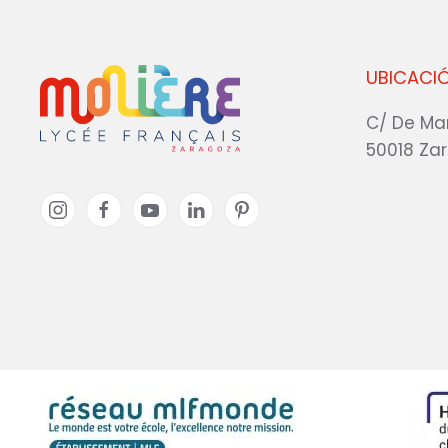
UBICACI
C/ De Ma
50018 Za