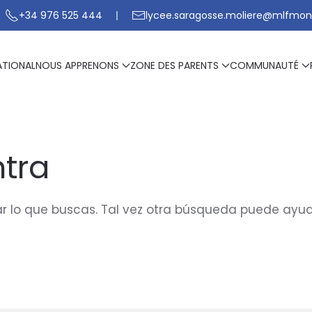
+34 976 525 444
lycee.saragosse.moliere@mlfmon
ATIONAL
NOUS APPRENONS
ZONE DES PARENTS
COMMUNAUTÉ
tra
 lo que buscas. Tal vez otra búsqueda puede ayud