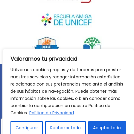
Valoramos tu privacidad
Utilizamos cookies propias y de terceros para prestar
nuestros servicios y recoger información estadística
Aviso legal
Política de privacidad
relacionada con sus preferencias mediante el análisis
Política de cookies
de sus hábitos de navegación. Puede obtener más
©
2026
Lycée Français Molière de Zaragoza. Todos los
información sobre las cookies, o bien conocer cómo
derechos reservados. Desarrollo web:
Jiménez Carbó Digital
.
cambiar la configuración en nuestra Política de
Cookies.
Política de Privacidad
Configurar
Rechazar todo
Aceptar todo