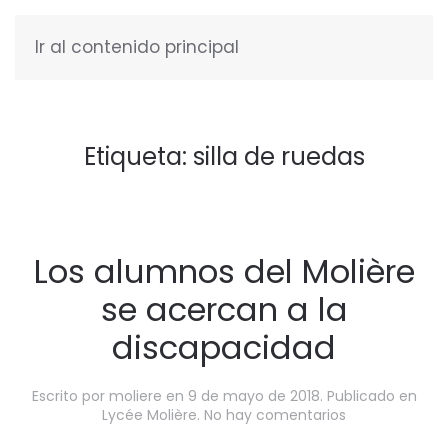
Ir al contenido principal
ESPAÑOL
Etiqueta:
silla de ruedas
Los alumnos del Molière
se acercan a la
discapacidad
Escrito por
moliere
en
9 de mayo de 2018
. Publicado en
en
Lycée Molière
.
No hay comentarios
Los