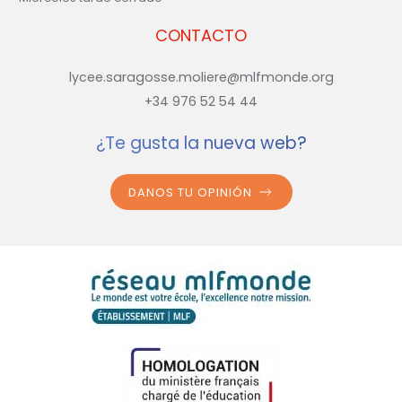
CONTACTO
lycee.saragosse.moliere@mlfmonde.org
+34 976 52 54 44
¿Te gusta la nueva web?
DANOS TU OPINIÓN