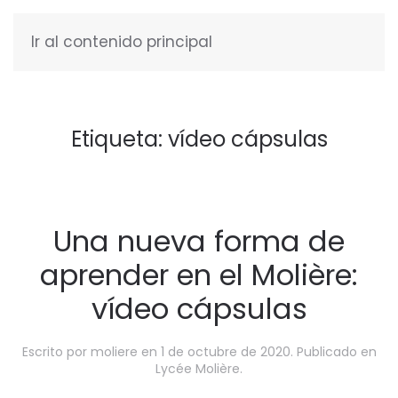
Ir al contenido principal
ESPAÑOL
Etiqueta:
vídeo cápsulas
Una nueva forma de
aprender en el Molière:
vídeo cápsulas
Escrito por
moliere
en
1 de octubre de 2020
. Publicado en
Lycée Molière
.