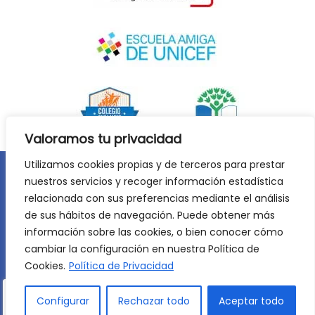
Valoramos tu privacidad
Utilizamos cookies propias y de terceros para prestar
nuestros servicios y recoger información estadística
Aviso legal
Política de privacidad
relacionada con sus preferencias mediante el análisis
Política de cookies
de sus hábitos de navegación. Puede obtener más
©
2026
Lycée Français Molière de Zaragoza. Todos los
información sobre las cookies, o bien conocer cómo
derechos reservados. Desarrollo web:
Jiménez Carbó Digital
.
cambiar la configuración en nuestra Política de
Cookies.
Política de Privacidad
Configurar
Rechazar todo
Aceptar todo