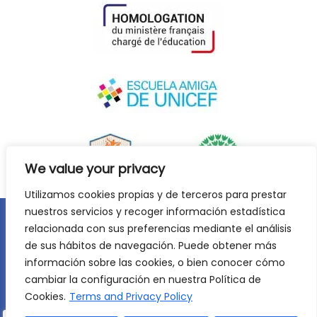
We value your privacy
Utilizamos cookies propias y de terceros para prestar
nuestros servicios y recoger información estadística
relacionada con sus preferencias mediante el análisis
Legal notice
Privacy policy
Cookie Policy
de sus hábitos de navegación. Puede obtener más
©
2026
Lycée Français Molière de Saragossa. All rights
información sobre las cookies, o bien conocer cómo
reserved. Web development:
Jiménez Carbó Digital
.
cambiar la configuración en nuestra Política de
Cookies.
Terms and Privacy Policy