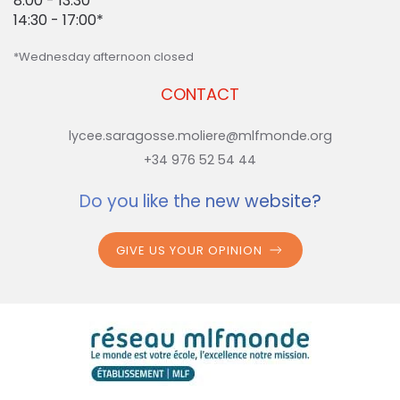
8:00 - 13:30
14:30 - 17:00*
*Wednesday afternoon closed
CONTACT
lycee.saragosse.moliere@mlfmonde.org
+34 976 52 54 44
Do you like the new website?
GIVE US YOUR OPINION