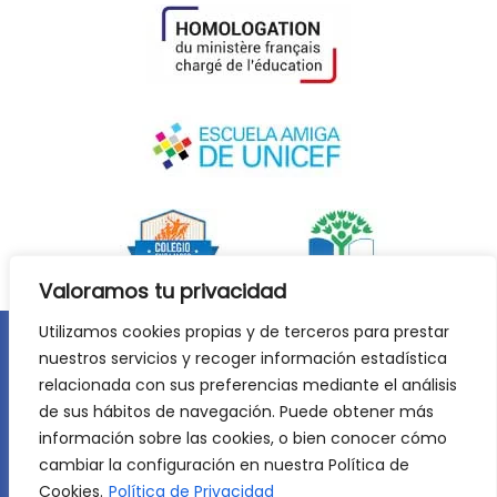
Valoramos tu privacidad
Utilizamos cookies propias y de terceros para prestar
nuestros servicios y recoger información estadística
Aviso legal
Política de privacidad
relacionada con sus preferencias mediante el análisis
Política de cookies
de sus hábitos de navegación. Puede obtener más
©
2026
Lycée Français Molière de Zaragoza. Todos los
información sobre las cookies, o bien conocer cómo
derechos reservados. Desarrollo web:
Jiménez Carbó Digital
.
cambiar la configuración en nuestra Política de
Cookies.
Política de Privacidad