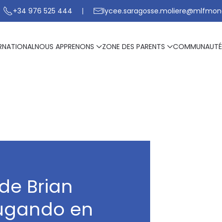
+34 976 525 444
lycee.saragosse.moliere@mlfmon
RNATIONAL
NOUS APPRENONS
ZONE DES PARENTS
COMMUNAUTÉ
 de Brian
 jugando en