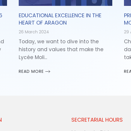
5
EDUCATIONAL EXCELLENCE IN THE
PR
HEART OF ARAGON
MO
26 March 2024
29 
nd
Today, we want to dive into the
Ch
w
history and values that make the
da
Lycée Moli...
tak
READ MORE
RE
N
SECRETARIAL HOURS