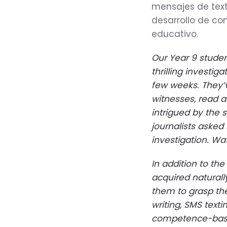
mensajes de text
desarrollo de co
educativo.
Our Year 9 studen
thrilling investig
few weeks. They’
witnesses, read a
intrigued by the 
journalists asked
investigation. W
In addition to th
acquired naturally
them to grasp the
writing, SMS text
competence-based