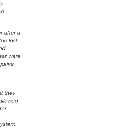
el
ma
r after a
the last
nd
ress were
gative
at they
 allowed
ter
system.