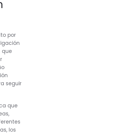
n
to por
tigación
n que
r
ño
ión
a seguir
ica que
eas,
ferentes
as, los