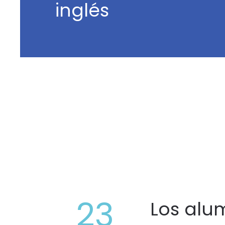
inglés
23
Los alu