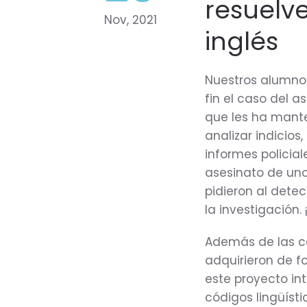
resuelve
Nov, 2021
inglés
Nuestros alumnos
fin el caso del a
que les ha mante
analizar indicios
informes policial
asesinato de uno
pidieron al dete
la investigación.
Además de las c
adquirieron de f
este proyecto int
códigos lingüísti