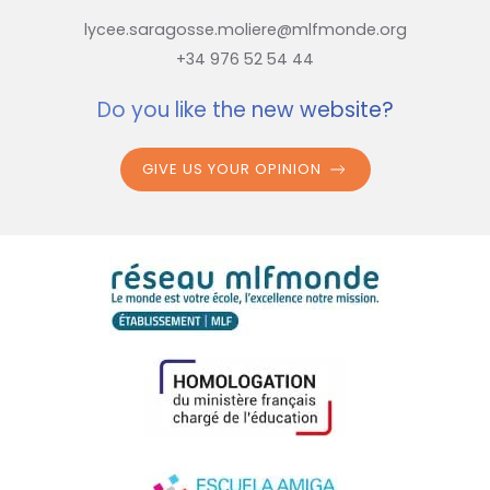
lycee.saragosse.moliere@mlfmonde.org
+34 976 52 54 44
Do you like the new website?
GIVE US YOUR OPINION