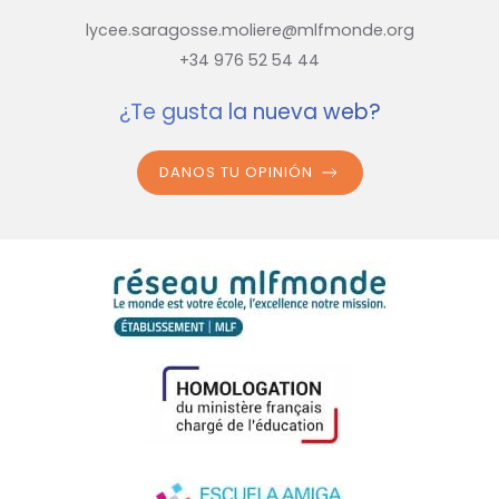
lycee.saragosse.moliere@mlfmonde.org
+34 976 52 54 44
¿Te gusta la nueva web?
DANOS TU OPINIÓN