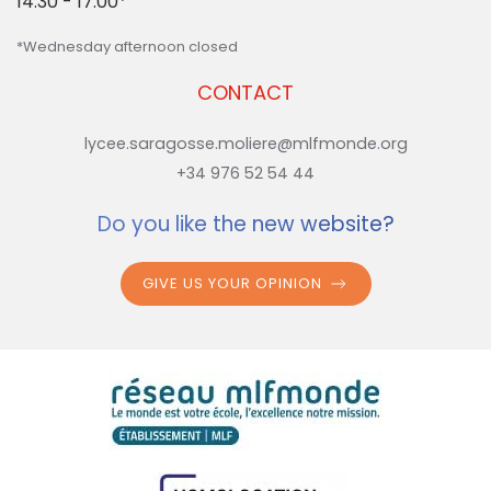
14:30 - 17:00*
*Wednesday afternoon closed
CONTACT
lycee.saragosse.moliere@mlfmonde.org
+34 976 52 54 44
Do you like the new website?
GIVE US YOUR OPINION