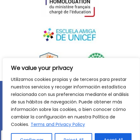
We value your privacy
Utilizamos cookies propias y de terceros para prestar
nuestros servicios y recoger información estadística
relacionada con sus preferencias mediante el análisis
Legal notice
Privacy policy
Cookie Policy
de sus hábitos de navegación. Puede obtener más
©
2026
Lycée Français Molière de Saragossa. All rights
información sobre las cookies, o bien conocer cómo
reserved. Web development:
Jiménez Carbó Digital
.
cambiar la configuración en nuestra Política de
Cookies.
Terms and Privacy Policy