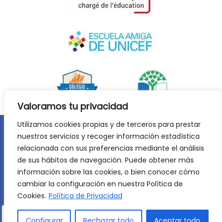
Valoramos tu privacidad
Utilizamos cookies propias y de terceros para prestar
nuestros servicios y recoger información estadística
Aviso legal
Política de privacidad
relacionada con sus preferencias mediante el análisis
Política de cookies
de sus hábitos de navegación. Puede obtener más
©
2026
Lycée Français Molière de Zaragoza. Todos los
información sobre las cookies, o bien conocer cómo
derechos reservados. Desarrollo web:
Jiménez Carbó Digital
.
cambiar la configuración en nuestra Política de
Cookies.
Política de Privacidad
Configurar
Rechazar todo
Aceptar todo