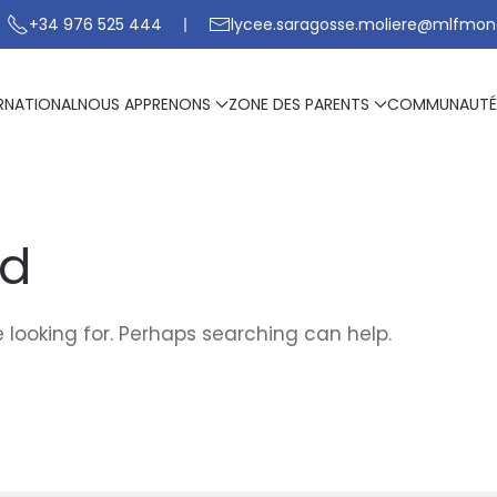
+34 976 525 444
lycee.saragosse.moliere@mlfmon
RNATIONAL
NOUS APPRENONS
ZONE DES PARENTS
COMMUNAUTÉ
nd
 looking for. Perhaps searching can help.