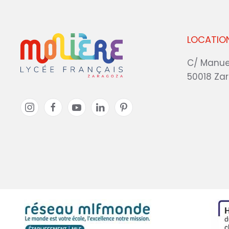
LOCATIO
C/ Manue
50018 Za