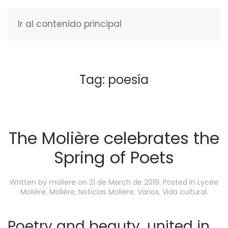
Ir al contenido principal
ENGLISH
Tag:
poesía
The Molière celebrates the
Spring of Poets
Written by
moliere
on
21 de March de 2019
. Posted in
Lycée
Molière
,
Molière
,
Noticias Molière
,
Varios
,
Vida cultural
.
Poetry and beauty, united in