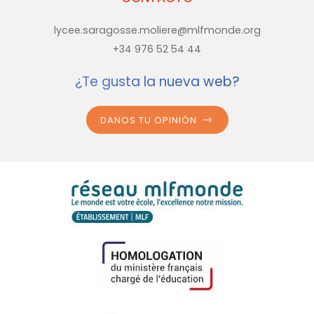
lycee.saragosse.moliere@mlfmonde.org
+34 976 52 54 44
¿Te gusta la nueva web?
DANOS TU OPINIÓN