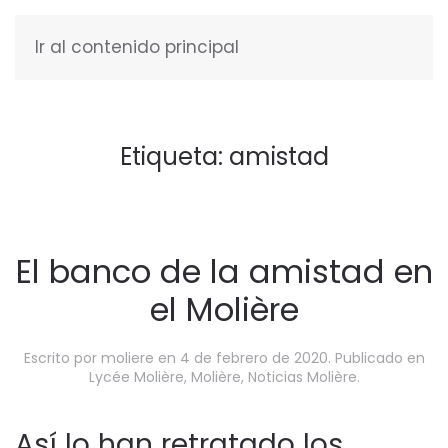
Ir al contenido principal
ESPAÑOL
Etiqueta:
amistad
El banco de la amistad en
el Molière
Escrito por
moliere
en
4 de febrero de 2020
. Publicado en
Lycée Molière
,
Molière
,
Noticias Molière
.
Así lo han retratado los