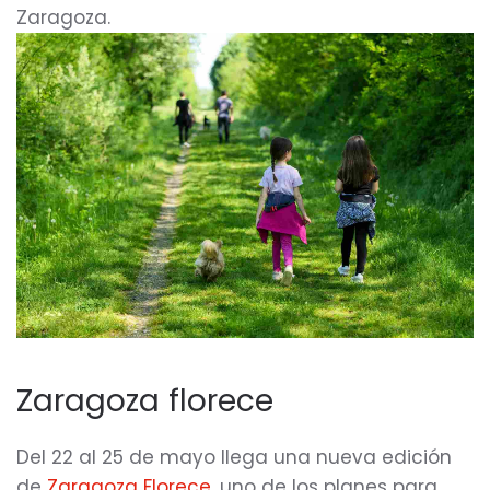
Zaragoza.
Zaragoza florece
Del 22 al 25 de mayo llega una nueva edición
de
Zaragoza Florece
, uno de los planes para