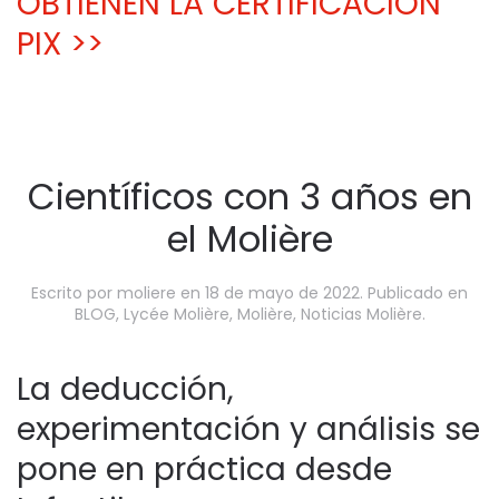
OBTIENEN LA CERTIFICACIÓN
PIX >>
Científicos con 3 años en
el Molière
Escrito por
moliere
en
18 de mayo de 2022
. Publicado en
BLOG
,
Lycée Molière
,
Molière
,
Noticias Molière
.
La deducción,
experimentación y análisis se
pone en práctica desde