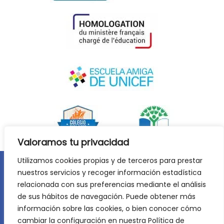
Valoramos tu privacidad
Utilizamos cookies propias y de terceros para prestar
nuestros servicios y recoger información estadística
Aviso legal
Política de privacidad
relacionada con sus preferencias mediante el análisis
Política de cookies
de sus hábitos de navegación. Puede obtener más
©
2026
Lycée Français Molière de Zaragoza. Todos los
información sobre las cookies, o bien conocer cómo
derechos reservados. Desarrollo web:
Jiménez Carbó Digital
.
cambiar la configuración en nuestra Política de