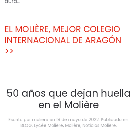
dura…
EL MOLIÈRE, MEJOR COLEGIO
INTERNACIONAL DE ARAGÓN
>>
50 años que dejan huella
en el Molière
Escrito por
moliere
en
18 de mayo de 2022
. Publicado en
BLOG
,
Lycée Molière
,
Molière
,
Noticias Molière
.