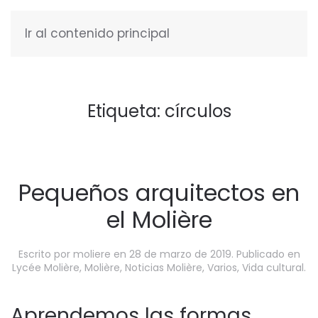
Ir al contenido principal
ESPAÑOL
Etiqueta:
círculos
Pequeños arquitectos en
el Molière
Escrito por
moliere
en
28 de marzo de 2019
. Publicado en
Lycée Molière
,
Molière
,
Noticias Molière
,
Varios
,
Vida cultural
.
Aprendemos las formas