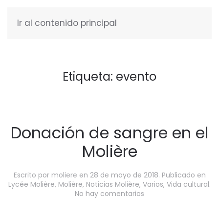
Ir al contenido principal
ESPAÑOL
Etiqueta:
evento
Donación de sangre en el
Molière
Escrito por
moliere
en
28 de mayo de 2018
. Publicado en
Lycée Molière
,
Molière
,
Noticias Molière
,
Varios
,
Vida cultural
.
en
No hay comentarios
Donación
de