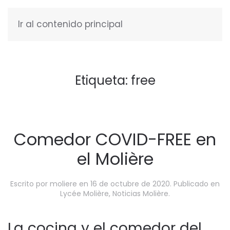
Ir al contenido principal
ESPAÑOL
Etiqueta:
free
Comedor COVID-FREE en
el Molière
Escrito por
moliere
en
16 de octubre de 2020
. Publicado en
Lycée Molière
,
Noticias Molière
.
La cocina y el comedor del