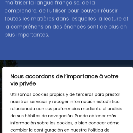
maîtriser la langue française, de la
comprendre, de l'utiliser pour pouvoir réussir
toutes les matières dans lesquelles la lecture et
la compréhension des énoncés sont de plus en
plus importantes.
Nous accordons de l’importance à votre
vie privée
Accompagnement dans une
période de grands
Utilizamos cookies propias y de terceros para prestar
nuestros servicios y recoger información estadística
changements
relacionada con sus preferencias mediante el análisis
de sus hábitos de navegación. Puede obtener más
Au cours de cette étape clé de leur
información sobre las cookies, o bien conocer cómo
développement, nous accompagnons chaque
cambiar la configuración en nuestra Política de