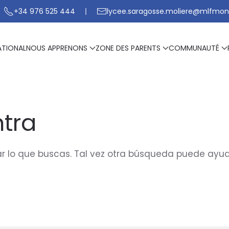
+34 976 525 444
lycee.saragosse.moliere@mlfmon
ATIONAL
NOUS APPRENONS
ZONE DES PARENTS
COMMUNAUTÉ
tra
 lo que buscas. Tal vez otra búsqueda puede ayud