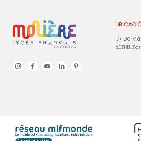
UBICACI
C/ De Ma
50018 Za