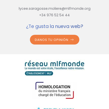
lycee.saragosse.moliere@mlfmonde.org
+34 976 52 54 44
¿Te gusta la nueva web?
DANOS TU OPINIÓN