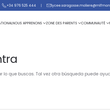
+34 976 525 444
lycee.saragosse.moliere@mlfmon
ATIONAL
NOUS APPRENONS
ZONE DES PARENTS
COMMUNAUTÉ
tra
 lo que buscas. Tal vez otra búsqueda puede ayud