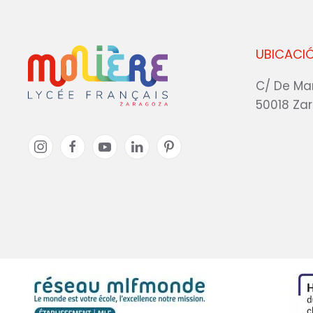
UBICACI
C/ De Ma
50018 Za